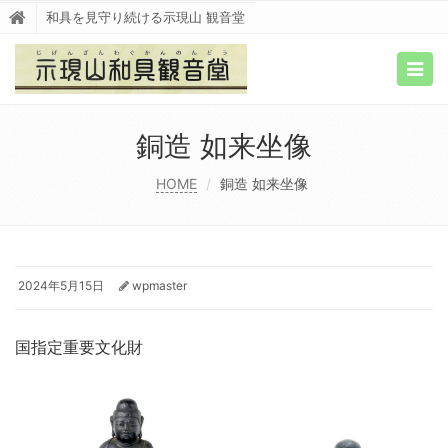
和具を見守り続ける示現山 観音堂
Togg
navig
銅造 如来坐像
HOME
銅造 如来坐像
2024年5月15日
wpmaster
国指定重要文化財