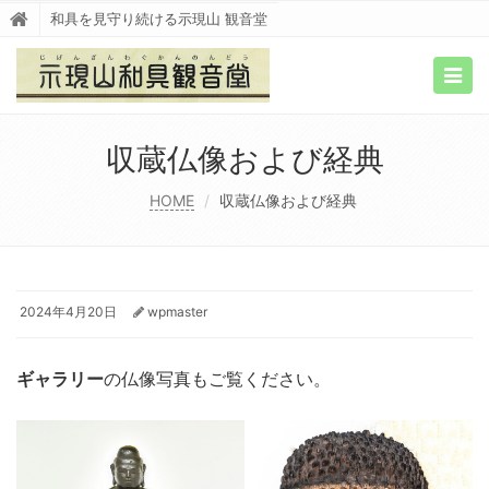
和具を見守り続ける示現山 観音堂
Togg
navig
収蔵仏像および経典
HOME
収蔵仏像および経典
2024年4月20日
wpmaster
ギャラリー
の仏像写真もご覧ください。