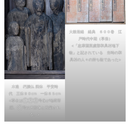
大般若経 経典 ６００巻 江
戸時代中期（享保）
<「志摩国英虞郡和具村地下
物」と記されている 当時の和
具村の人々の持ち物であった>
木造 朽損仏 四体 平安時
代 三体９０cm 一体６５cm
<尊名は①②③号像が地蔵菩
薩、④号は天部像と推定され
る。>