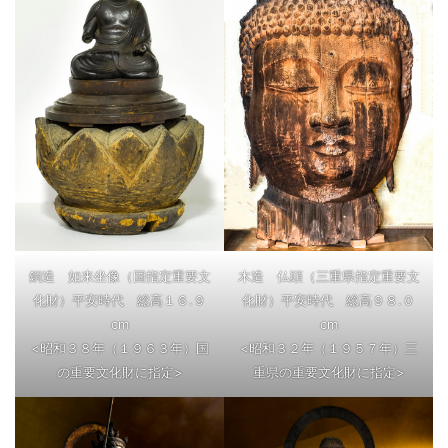
銅造 如来坐像（国指定重要文
木造 仏頭（三重県指定重要文
化財）平安時代 総高１６.９
化財）平安時代 総高９８.０
cm
cm
<昭和３８年（１９６３年）国
<昭和３２年（１９５７年）三
の重要文化財に指定>
重県の重要文化財に指定>