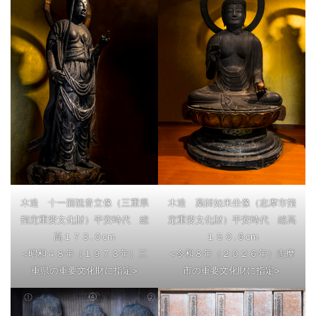
木造 十一面観音立像（三重県
木造 薬師如来坐像（志摩市指
指定重要文化財）平安時代 総
定重要文化財）平安時代 総高
高１７３.０cm
１５０.６cm
<昭和４８年（１９７３年）三
<令和８年（２０２６年）志摩
重県の重要文化財に指定>
市の重要文化財に指定>