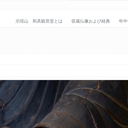
示現山 和具観音堂とは
収蔵仏像および経典
年中