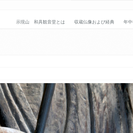
示現山 和具観音堂とは
収蔵仏像および経典
年中