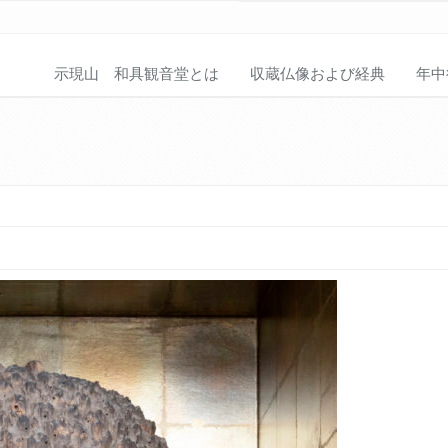
示現山 和具観音堂とは
収蔵仏像および経典
年中