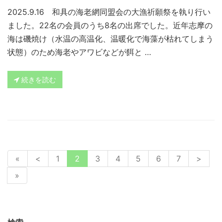
2025.9.16 和具の海老網同盟会の大漁祈願祭を執り行い
ました。22名の会員のうち8名の出席でした。近年志摩の
海は磯焼け（水温の高温化、温暖化で海藻が枯れてしまう
状態）のため海老やアワビなどが餌と …
続きを読む
«
<
1
2
3
4
5
6
7
>
»