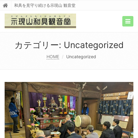
和具を見守り続ける示現山 観音堂
Togg
navig
カテゴリー:
Uncategorized
HOME
Uncategorized