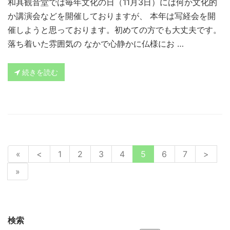
和具観音堂では毎年文化の日（11月3日）には何か文化的
か講演会などを開催しておりますが、 本年は写経会を開
催しようと思っております。初めての方でも大丈夫です。
落ち着いた雰囲気の なかで心静かに仏様にお …
続きを読む
«
<
1
2
3
4
5
6
7
>
»
検索