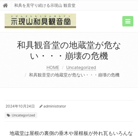
和具を見守り続ける示現山 観音堂
Togg
navig
和具観音堂の地蔵堂が危な
い・・・崩壊の危機
HOME
Uncategorized
和具観音堂の地蔵堂が危ない・・・崩壊の危機
2024年10月24日
administrator
Uncategorized
地蔵堂は屋根の裏側の垂木や屋根板が外れ瓦もいろんな